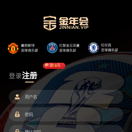
送
18
元
注册
登录