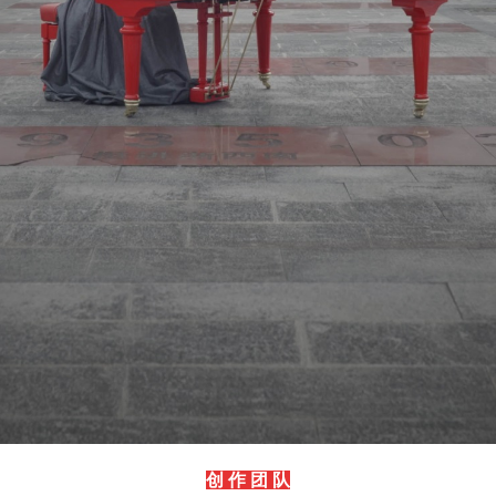
创
作 团 队