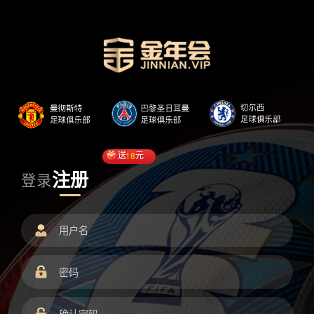
送
18
元
注册
登录