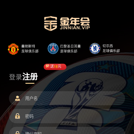
送
18
元
注册
登录